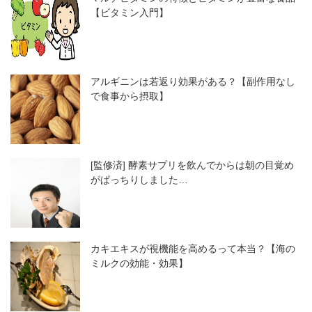
【ビタミン入門】
アルギニンは若返り効果がある？【副作用なし
で食事から摂取】
[監修済] 酵素サプリを飲んでからは朝の目覚め
がぱっちりしました…
カキエキスが視機能を高めるって本当？【海の
ミルクの効能・効果】