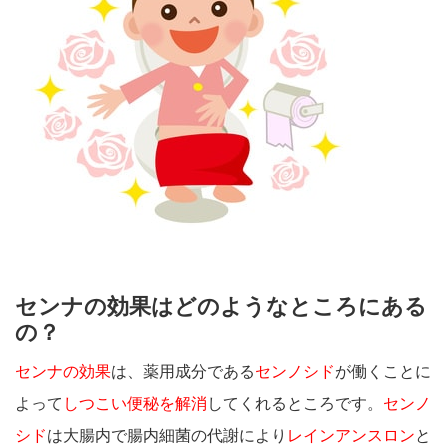
センナの効果はどのようなところにある
の？
センナの効果
は、薬用成分である
センノシド
が働くことに
よって
しつこい便秘を解消
してくれるところです。
センノ
シド
は大腸内で腸内細菌の代謝により
レインアンスロン
と