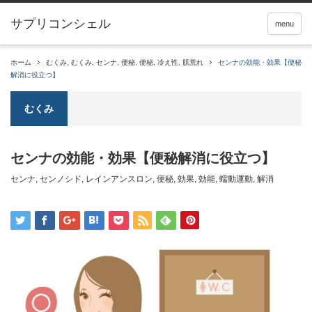
サプリコンシェル
menu
ホーム
むくみ
,
むくみ
,
センナ
,
便秘
,
便秘
,
冷え性
,
肌荒れ
センナの効能・効果【便秘
解消に役立つ】
むくみ
センナの効能・効果【便秘解消に役立つ】
センナ
,
センノシド
,
レインアンスロン
,
便秘
,
効果
,
効能
,
蠕動運動
,
解消