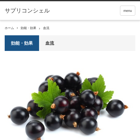
サプリコンシェル
menu
ホーム
効能・効果
血流
効能・効果
血流