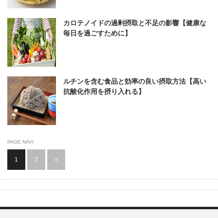
カロテノイドの過剰摂取と不足の影響【健康な
毎日を過ごすために】
ルチンを含む食品と効率の良い摂取方法【高い
抗酸化作用を摂り入れる】
PAGE NAVI
1
2
»