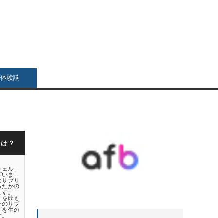
リ体験談
とは？
シェル」
ざいま
にサプリ
ったかの
ます。
トを飲も
そのサプ
どを生の
す。