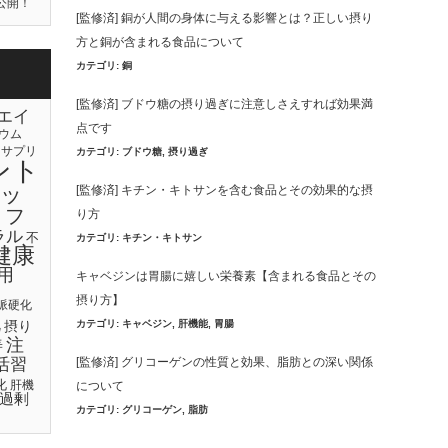
公開！
[監修済] 銅が人間の身体に与える影響とは？正しい摂り
方と銅が含まれる食品について
カテゴリ:
銅
[監修済] ブドウ糖の摂り過ぎに注意しさえすれば効果満
エイ
点です
ウム
サプリ
カテゴリ:
ブドウ糖
,
摂り過ぎ
ント
ッ
[監修済] キチン・キトサンを含む食品とその効果的な摂
リフ
り方
ラル
不
カテゴリ:
キチン・キトサン
健康
用
キャベジンは胃腸に嬉しい栄養素【含まれる食品とその
摂り方】
脈硬化
化
カテゴリ:
キャベジン
,
肝機能
,
胃腸
摂り
注
善
[監修済] グリコーゲンの性質と効果、脂肪との深い関係
活習
化
肝機
について
過剰
カテゴリ:
グリコーゲン
,
脂肪