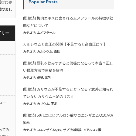
Popular Posts
選びに参
選びまし
[監修済] 梅肉エキスに含まれるムメフラールの特徴や効
能などについて
ゴリー
カテゴリ:
ムメフラール
カルシウムと血圧の関係【不足すると高血圧に？】
カテゴリ:
カルシウム
,
血圧
[監修済] 豆乳を飲みすぎると便秘になるって本当？正し
い摂取方法で便秘を解消！
カテゴリ:
便秘
,
豆乳
[監修済] カリウムが不足するとどうなる？意外と知られ
ていないカリウム不足のリスク
ュー
カテゴリ:
カリウム
,
不足
[監修済] 50代にはヒアルロン酸やコエンザエムQ10がお
勧め
ってみ
カテゴリ:
コエンザイムQ10
,
サプリ体験談
,
ヒアルロン酸