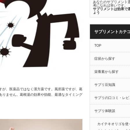
あなたのサプリメント
考になれば幸いです。
サプリメントは効果で
ょう
サプリメントカテ
TOP
症状から探す
栄養素から探す
サプリ豆知識
すが、医薬品ではなく漢方薬です。風邪薬ですが、葛
ありません。葛根湯の効果や効能、最適なタイミング
サプリの口コミ・レビ
サプリ体験談
カイテキオリゴを使