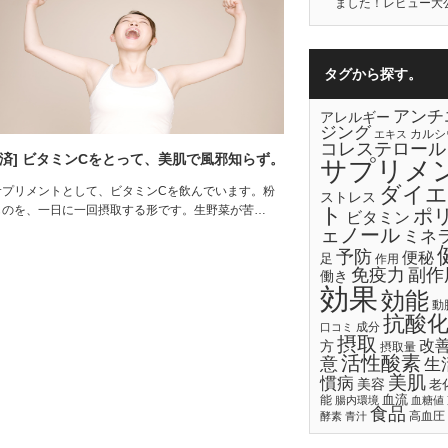
ました！レビュー大
タグから探す。
アンチ
アレルギー
ジング
カルシ
エキス
コレステロール
修済] ビタミンCをとって、美肌で風邪知らず。
サプリメ
ダイエ
サプリメントとして、ビタミンCを飲んでいます。粉
ストレス
ものを、一日に一回摂取する形です。生野菜が苦…
ト
ポ
ビタミン
ェノール
ミネ
予防
便秘
足
作用
免疫力
副作
働き
効果
効能
動
抗酸
成分
口コミ
摂取
改
方
摂取量
活性酸素
意
生
美肌
慣病
美容
老
血流
能
腸内環境
血糖値
食品
高血圧
酵素
青汁