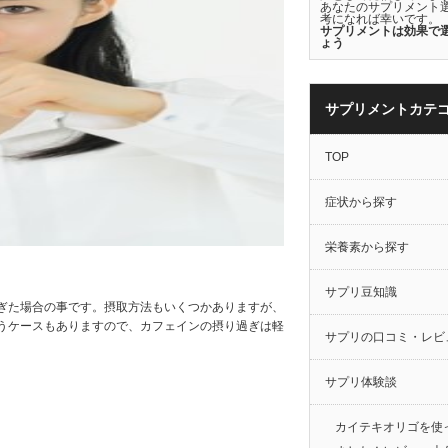
あなたのサプリメント
考になれば幸いです。
サプリメントは効果で
ょう
サプリメントカテ
TOP
症状から探す
栄養素から探す
サプリ豆知識
ぎた場合の事です。摂取方法もいくつかありますが、
うケースもありますので、カフェインの摂り過ぎは軽
サプリの口コミ・レビ
サプリ体験談
カイテキオリゴを使