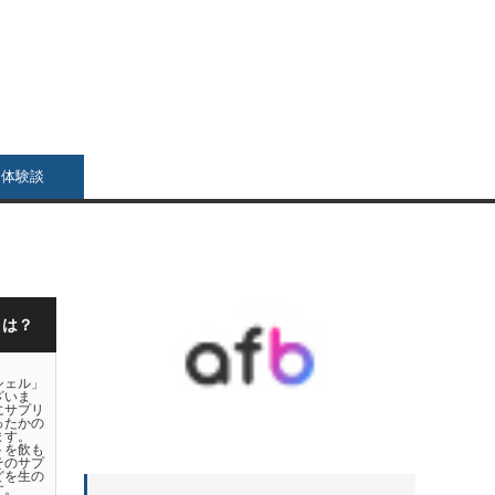
リ体験談
とは？
シェル」
ざいま
にサプリ
ったかの
ます。
トを飲も
そのサプ
どを生の
す。