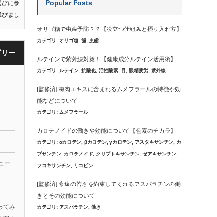
Popular Posts
選びに参
選びまし
オリゴ糖で虫歯予防？？【役立つ仕組みと摂り入れ方】
カテゴリ:
オリゴ糖
,
歯
,
虫歯
ゴリー
ルテインで紫外線対策！【健康成分ルテイン活用術】
カテゴリ:
ルテイン
,
抗酸化
,
活性酸素
,
目
,
眼精疲労
,
紫外線
[監修済] 梅肉エキスに含まれるムメフラールの特徴や効
能などについて
カテゴリ:
ムメフラール
カロテノイドの働きや効能について【色素のチカラ】
カテゴリ:
αカロテン
,
βカロテン
,
γカロテン
,
アスタキサンチン
,
カ
プサンチン
,
カロテノイド
,
クリプトキサンチン
,
ゼアキサンチン
,
ュー
フコキサンチン
,
リコピン
[監修済] 永遠の若さを約束してくれるアスパラチンの働
きとその効能について
ってみ
カテゴリ:
アスパラチン
,
働き