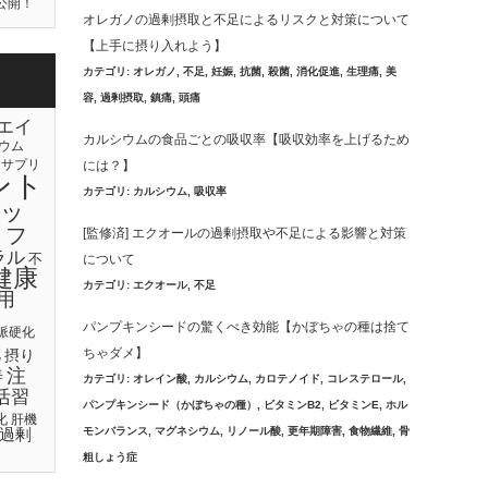
公開！
オレガノの過剰摂取と不足によるリスクと対策について
【上手に摂り入れよう】
カテゴリ:
オレガノ
,
不足
,
妊娠
,
抗菌
,
殺菌
,
消化促進
,
生理痛
,
美
容
,
過剰摂取
,
鎮痛
,
頭痛
エイ
カルシウムの食品ごとの吸収率【吸収効率を上げるため
ウム
サプリ
には？】
ント
カテゴリ:
カルシウム
,
吸収率
ッ
リフ
[監修済] エクオールの過剰摂取や不足による影響と対策
ラル
不
について
健康
カテゴリ:
エクオール
,
不足
用
パンプキンシードの驚くべき効能【かぼちゃの種は捨て
脈硬化
化
ちゃダメ】
摂り
注
善
カテゴリ:
オレイン酸
,
カルシウム
,
カロテノイド
,
コレステロール
,
活習
パンプキンシード（かぼちゃの種）
,
ビタミンB2
,
ビタミンE
,
ホル
化
肝機
モンバランス
,
マグネシウム
,
リノール酸
,
更年期障害
,
食物繊維
,
骨
過剰
粗しょう症