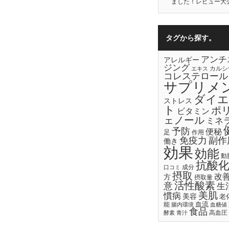
ました！レビュー大
タグから探す。
アンチ
アレルギー
ジング
カルシ
エキス
コレステロール
サプリメ
ダイエ
ストレス
ト
ポ
ビタミン
ェノール
ミネ
予防
便秘
足
作用
免疫力
副作
働き
効果
効能
動
抗酸
成分
口コミ
摂取
改
方
摂取量
活性酸素
意
生
美肌
慣病
美容
老
血流
能
腸内環境
血糖値
食品
高血圧
酵素
青汁