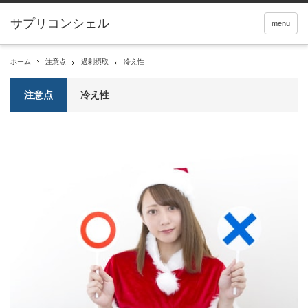
サプリコンシェル
menu
ホーム
注意点
過剰摂取
冷え性
注意点
冷え性