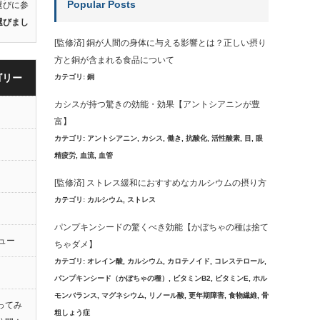
Popular Posts
選びに参
選びまし
[監修済] 銅が人間の身体に与える影響とは？正しい摂り
方と銅が含まれる食品について
ゴリー
カテゴリ:
銅
カシスが持つ驚きの効能・効果【アントシアニンが豊
富】
カテゴリ:
アントシアニン
,
カシス
,
働き
,
抗酸化
,
活性酸素
,
目
,
眼
精疲労
,
血流
,
血管
[監修済] ストレス緩和におすすめなカルシウムの摂り方
カテゴリ:
カルシウム
,
ストレス
パンプキンシードの驚くべき効能【かぼちゃの種は捨て
ュー
ちゃダメ】
カテゴリ:
オレイン酸
,
カルシウム
,
カロテノイド
,
コレステロール
,
パンプキンシード（かぼちゃの種）
,
ビタミンB2
,
ビタミンE
,
ホル
モンバランス
,
マグネシウム
,
リノール酸
,
更年期障害
,
食物繊維
,
骨
ってみ
粗しょう症