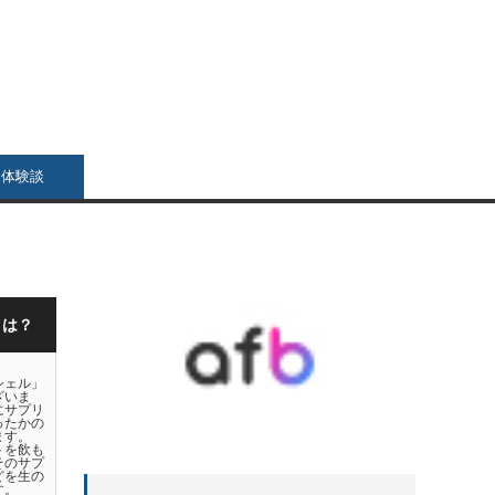
リ体験談
とは？
シェル」
ざいま
にサプリ
ったかの
ます。
トを飲も
そのサプ
どを生の
す。