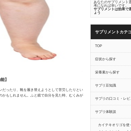
あなたのサプリメント
考になれば幸いです。
サプリメントは効果で
ょう
サプリメントカテ
TOP
症状から探す
栄養素から探す
効能】
サプリ豆知識
ンだったり、靴を履き替えようとして苦労したりとい
のかもしれません。ふと鏡で自分を見た時、むくみが
サプリの口コミ・レビ
サプリ体験談
カイテキオリゴを使