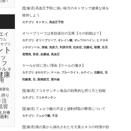
公開！
[監修済] 高血圧予防に強い味方のキトサンで健康な体を
維持しよう
カテゴリ:
キトサン
,
高血圧予防
オリーブリーフは有効成分の宝庫【その効能は？】
エイ
ウム
カテゴリ:
オリーブリーフ
,
オレイン酸
,
オレウロペイン
,
ヒドロキ
サプリ
シチロソール
,
便秘
,
免疫力
,
利尿作用
,
抗炎症
,
抗酸化
,
殺菌
,
生活
ント
習慣病
,
美容
,
血糖値
,
高血圧
ッ
リフ
ケールが目に良い理由【ケールの働き】
ラル
不
カテゴリ:
βカロテン
,
ケール
,
ブルーライト
,
ルテイン
,
抗酸化
,
活
健康
用
性酸素
,
目
,
眼精疲労
,
紫外線
脈硬化
[監修済] フコキサンチン食品の効果的な摂り方と効能
化
摂り
カテゴリ:
フコキサンチン
注
善
活習
[監修済] フェルラ酸の不足と過剰摂取の弊害について
化
肝機
カテゴリ:
フェルラ酸
,
不足
過剰
[監修済] 桃の葉から抽出されたモモ葉エキスの特徴や効