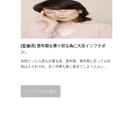
[監修済] 更年期を乗り切る為に大豆イソフラボ
ン。
女性だったら誰もが通る道、更年期。更年期と言っても症
状は人それぞれ、全く何事も無く過ぎてしまう人もい…
トップページに戻る